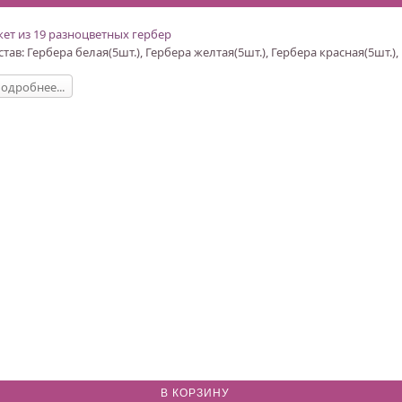
кет из 19 разноцветных гербер
став: Гербера белая(5шт.), Гербера желтая(5шт.), Гербера красная(5шт.),
одробнее...