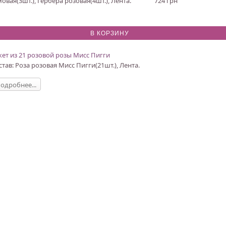
овая(3шт.), Гербера розовая(4шт.), Лента.
724 грн
кет из 21 розовой розы Мисс Пигги
став: Роза розовая Мисс Пигги(21шт.), Лента.
одробнее...