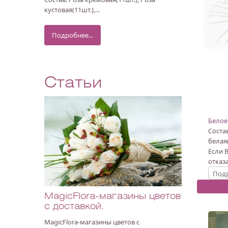
кустовая(11шт.),...
Подробнее...
Статьи
Белое
Состав
белая
Если 
отказ
Подр
MagicFlora-магазины цветов
с доставкой.
MagicFlora-магазины цветов с