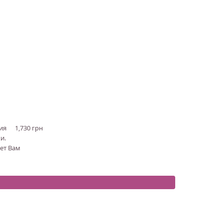
лия
1,730 грн
и.
жет Вам