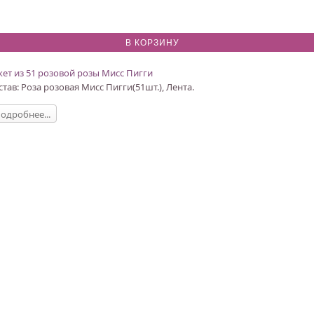
кет из 51 розовой розы Мисс Пигги
став: Роза розовая Мисс Пигги(51шт.), Лента.
одробнее...