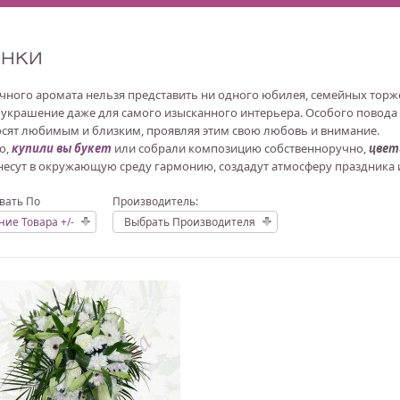
инки
очного аромата нельзя представить ни одного юбилея, семейных тор
 украшение даже для самого изысканного интерьера. Особого повода дл
сят любимым и близким, проявляя этим свою любовь и внимание.
о,
купили вы букет
или собрали композицию собственноручно,
цве
несут в окружающую среду гармонию, создадут атмосферу праздника 
вать По
Производитель:
ние Товара +/-
Выбрать Производителя