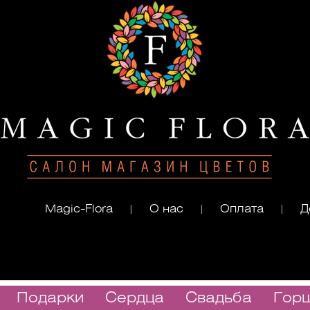
Magic-Flora
О нас
Оплата
Д
|
|
|
Подарки
Cердца
Свадьба
Гор