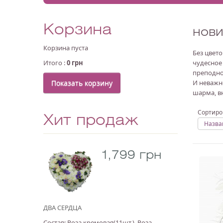
Корзина
нов
Корзина пуста
Без цвет
Итого :
0 грн
чудесное
преподно
Показать корзину
И неважн
шарма, в
Сортиро
Хит продаж
Назва
1,799 грн
ДВА СЕРДЦА
Состав: Роза кремовая(11шт.), Роза