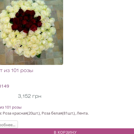
т из 101 розы
 0149
3,152 грн
 из 101 розы
: Роза красная(20шт.), Роза белая(81шт.), Лента.
обнее...