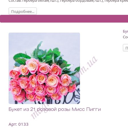
Состав: Гербера белая(7шт.), Гербера бордовая(7шт.), Гербера крем
Подробнее...
Бу
Со
П
Букет из 21 розовой розы Мисс Пигги
Арт: 0133